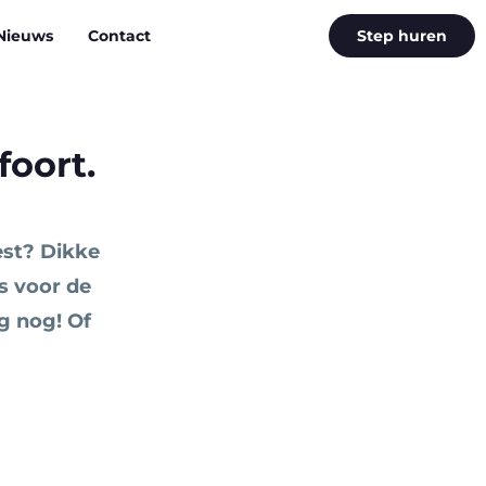
Nieuws
Contact
Step huren
oort.
est? Dikke
s voor de
 nog! Of