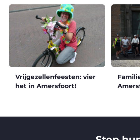
Vrijgezellenfeesten: vier
Famili
het in Amersfoort!
Amersf
Step hu