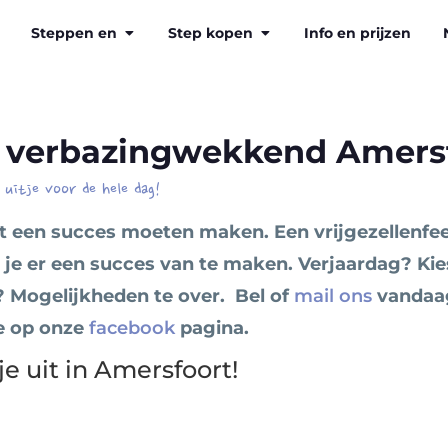
Steppen en
Step kopen
Info en prijzen
in verbazingwekkend Amersf
 uitje voor de hele dag!
ot een succes moeten maken. Een vrijgezellenfe
 je er een succes van te maken. Verjaardag? Kie
e? Mogelijkheden te over. Bel of
mail ons
vandaag
e op onze
facebook
pagina.
je uit in Amersfoort!