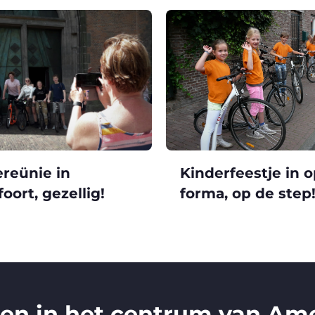
ereünie in
Kinderfeestje in 
oort, gezellig!
forma, op de step
ren in het centrum van Ame