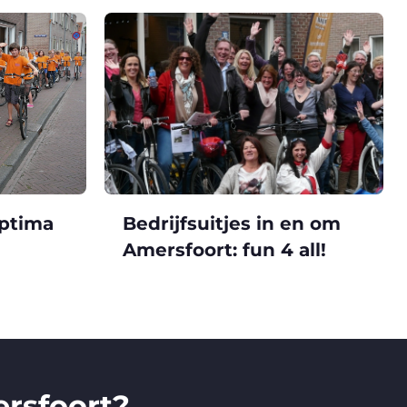
optima
Bedrijfsuitjes in en om
!
Amersfoort: fun 4 all!
rsfoort?