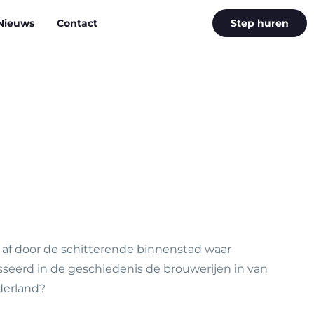
Nieuws
Contact
Step huren
e af door de schitterende binnenstad waar
sseerd in de geschiedenis de brouwerijen in van
derland?