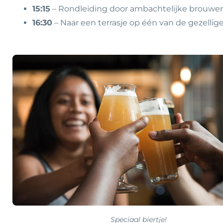
15:15
– Rondleiding door ambachtelijke brouwerij “
16:30
– Naar een terrasje op één van de gezellige
Speciaal biertje!