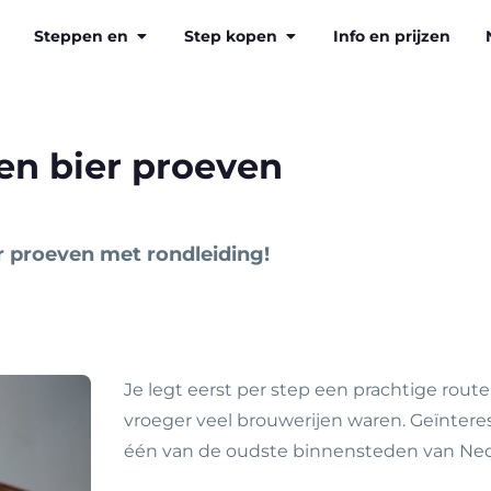
Steppen en
Step kopen
Info en prijzen
en bier proeven
r proeven met rondleiding!
Je legt eerst per step een prachtige rout
vroeger veel brouwerijen waren. Geïntere
één van de oudste binnensteden van Ne