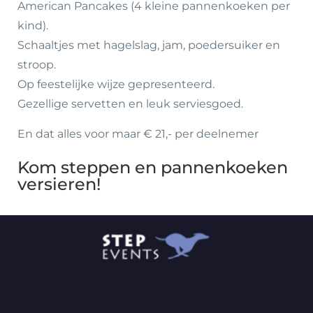
American Pancakes (4 kleine pannenkoeken per
kind).
Schaaltjes met hagelslag, jam, poedersuiker en
stroop.
Op feestelijke wijze gepresenteerd.
Gezellige servetten en leuk serviesgoed.
En dat alles voor maar € 21,- per deelnemer
Kom steppen en pannenkoeken
versieren!