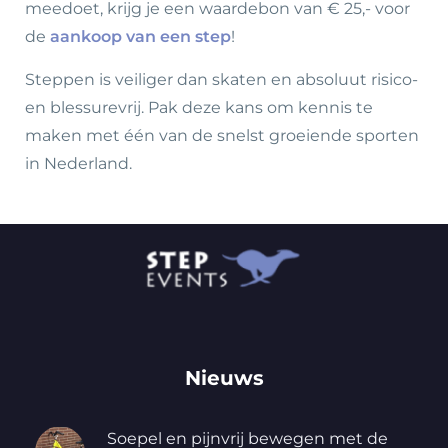
meedoet, krijg je een waardebon van € 25,- voor
de
aankoop van een step
!
Steppen is veiliger dan skaten en absoluut risico-
en blessurevrij. Pak deze kans om kennis te
maken met één van de snelst groeiende sporten
in Nederland.
Nieuws
Soepel en pijnvrij bewegen met de