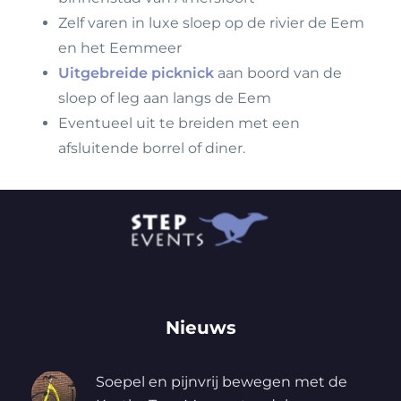
Zelf varen in luxe sloep op de rivier de Eem
en het Eemmeer
Uitgebreide picknick
aan boord van de
sloep of leg aan langs de Eem
Eventueel uit te breiden met een
afsluitende borrel of diner.
Nieuws
Soepel en pijnvrij bewegen met de