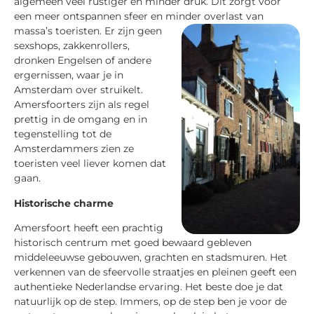
algemeen veel rustiger en minder druk. Dit zorgt voor
een meer ontspannen sfeer en minder
overlast van
massa’s toeristen. Er zijn geen
sexshops, zakkenrollers,
dronken Engelsen of andere
ergernissen, waar je in
Amsterdam over struikelt.
Amersfoorters zijn als regel
prettig in de omgang en in
tegenstelling tot de
Amsterdammers zien ze
toeristen veel liever komen dat
gaan.
Historische charme
Amersfoort heeft een prachtig
historisch centrum met goed bewaard gebleven
middeleeuwse gebouwen, grachten en stadsmuren. Het
verkennen van de sfeervolle straatjes en pleinen geeft een
authentieke Nederlandse ervaring. Het beste doe je dat
natuurlijk op de step. Immers, op de step ben je voor de