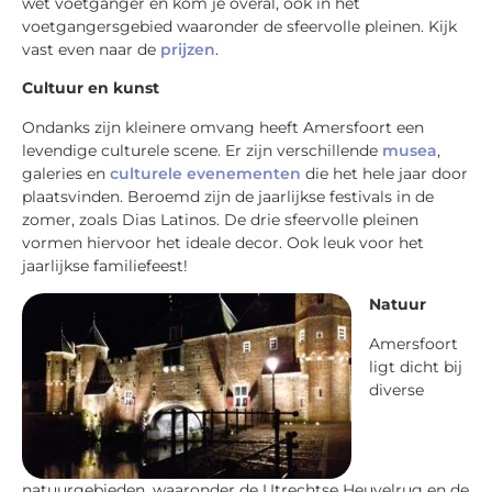
wet voetganger en kom je overal, ook in het
voetgangersgebied waaronder de sfeervolle pleinen. Kijk
vast even naar de
prijzen
.
Cultuur en kunst
Ondanks zijn kleinere omvang heeft Amersfoort een
levendige culturele scene. Er zijn verschillende
musea
,
galeries en
culturele evenementen
die het hele jaar door
plaatsvinden. Beroemd zijn de jaarlijkse festivals in de
zomer, zoals Dias Latinos. De drie sfeervolle pleinen
vormen hiervoor het ideale decor. Ook leuk voor het
jaarlijkse familiefeest!
Natuur
Amersfoort
ligt dicht bij
diverse
natuurgebieden, waaronder de Utrechtse Heuvelrug en de